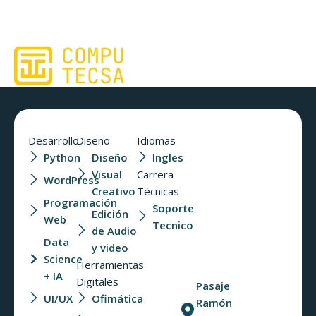
Cursos para tu formacion
Continua
Desarrollo
Diseño
Idiomas
Python
Diseño
Ingles
Visual
Carrera
WordPress
Creativo
Técnicas
Programación
Soporte
Edición
Web
Tecnico
de Audio
Data
y video
Science
Herramientas
+ IA
Digitales
Pasaje
UI/UX
Ofimática
Ramón