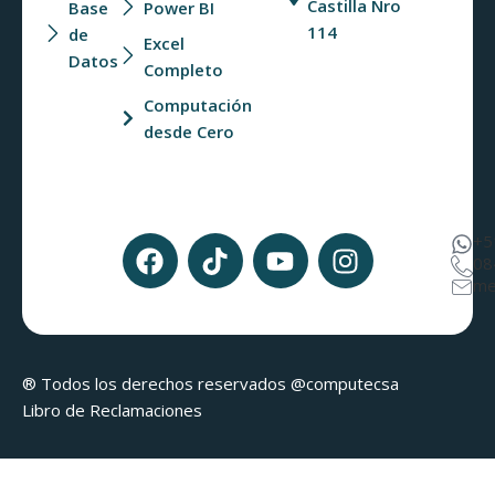
Castilla Nro
Base
Power BI
114
de
Excel
Datos
Completo
Computación
desde Cero
+5
08
me
® Todos los derechos reservados @computecsa
Libro de Reclamaciones