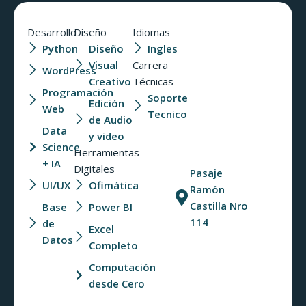
Desarrollo
Diseño
Idiomas
Python
Diseño
Ingles
Visual
Carrera
WordPress
Creativo
Técnicas
Programación
Soporte
Edición
Web
Tecnico
de Audio
Data
y video
Science
Herramientas
+ IA
Digitales
Pasaje
UI/UX
Ofimática
Ramón
Castilla Nro
Base
Power BI
114
de
Excel
Datos
Completo
Computación
desde Cero