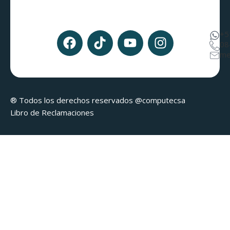
+5
08
me
® Todos los derechos reservados @computecsa
Libro de Reclamaciones